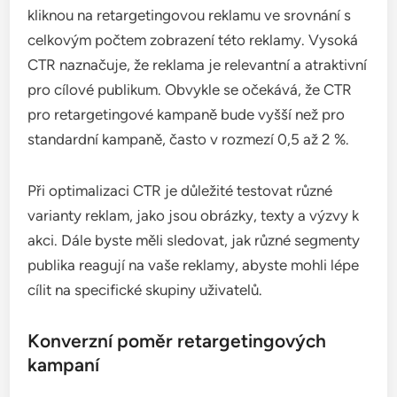
Klíčové metriky pro měření úspěšnosti retargetingu
zahrnují míru prokliku (CTR), konverzní poměr a
další ukazatele, které pomáhají vyhodnotit
efektivitu kampaní zaměřených na opětovné
zapojení návštěvníků. Tyto metriky poskytují cenné
informace o tom, jak dobře retargeting funguje a
jak může přispět k udržení zákazníků a zvýšení
konverzí.
Míra prokliku (CTR)
Míra prokliku (CTR) je procento uživatelů, kteří
kliknou na retargetingovou reklamu ve srovnání s
celkovým počtem zobrazení této reklamy. Vysoká
CTR naznačuje, že reklama je relevantní a atraktivní