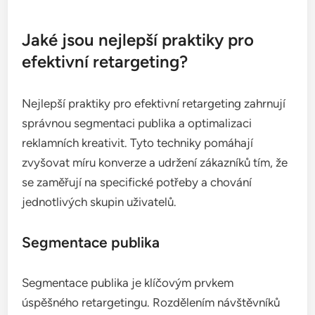
poměr je klíčovým ukazatelem úspěšnosti, protože
ukazuje, jak efektivně reklamy přetvářejí zájem na
skutečné konverze. Obvyklé konverzní poměry pro
retargeting se mohou pohybovat od 2 do 10 %, v
závislosti na odvětví a kvalitě kampaně.
Pro zvýšení konverzního poměru je dobré zaměřit
se na personalizaci reklam a nabídky, které
odpovídají předchozímu chování uživatelů. Dále je
důležité sledovat a analyzovat data, abyste mohli
upravit strategie a optimalizovat výkon kampaní.