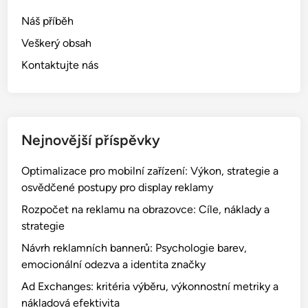
Leave a Reply
Your email address will not be published.
Required fields
are marked
*
COMMENT
*
NAME
*