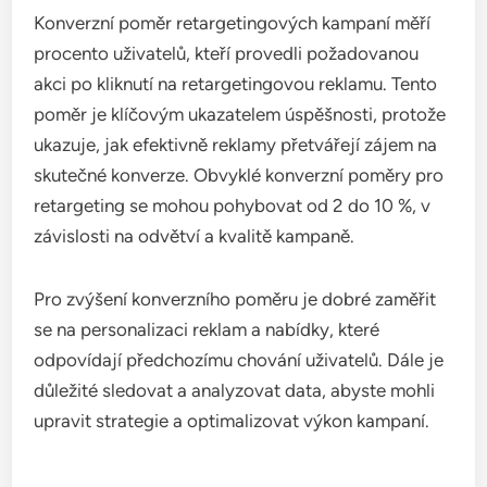
pro cílové publikum. Obvykle se očekává, že CTR
pro retargetingové kampaně bude vyšší než pro
standardní kampaně, často v rozmezí 0,5 až 2 %.
Při optimalizaci CTR je důležité testovat různé
varianty reklam, jako jsou obrázky, texty a výzvy k
akci. Dále byste měli sledovat, jak různé segmenty
publika reagují na vaše reklamy, abyste mohli lépe
cílit na specifické skupiny uživatelů.
Konverzní poměr retargetingových
kampaní
Konverzní poměr retargetingových kampaní měří
procento uživatelů, kteří provedli požadovanou
akci po kliknutí na retargetingovou reklamu. Tento