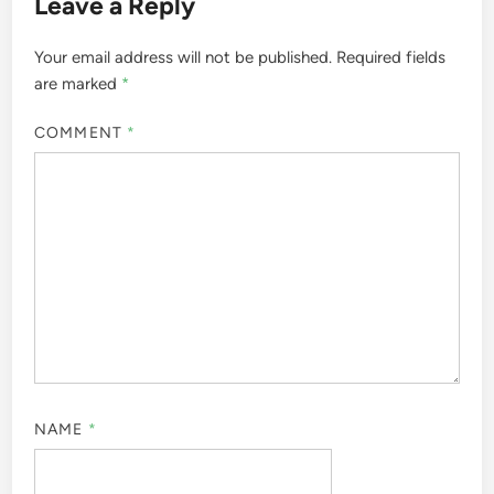
interagoval s vaší reklamou na Facebooku, můžete
mu nabídnout personalizované slevy na produkty,
které si prohlížel. To pomůže udržet jejich zájem a
zvýšit míru konverze.
Jakub Šebek
Jakub Šebek je odborník na
affiliate marketing a specialista
na staré domény. S více než
deseti lety zkušeností v oboru
pomáhá podnikatelům
maximalizovat jejich online