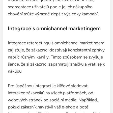
reklamy.
Jaké jsou budoucí trendy v oblasti
retargetingu?
Budoucí trendy v oblasti retargetingu zahrnují stále
větší využití umělé inteligence a integraci s