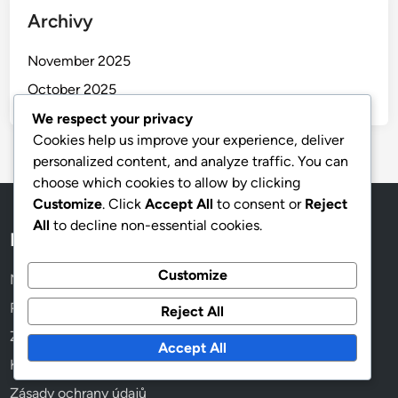
Rychlé odkazy
Náš příběh
Veškerý obsah
Kontaktujte nás
We respect your privacy
Cookies help us improve your experience, deliver
personalized content, and analyze traffic. You can
choose which cookies to allow by clicking
Nejnovější příspěvky
Customize
. Click
Accept All
to consent or
Reject
All
to decline non-essential cookies.
Optimalizace pro mobilní zařízení: Výkon, strategie a
osvědčené postupy pro display reklamy
Customize
Rozpočet na reklamu na obrazovce: Cíle, náklady a
strategie
Reject All
Návrh reklamních bannerů: Psychologie barev,
Accept All
emocionální odezva a identita značky
Ad Exchanges: kritéria výběru, výkonnostní metriky a