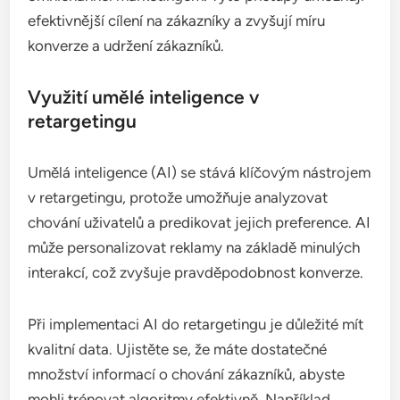
cílové skupiny. Dobrým pravidlem je měnit reklamy
každých několik týdnů.
Ochrana soukromí a regulace
Ochrana soukromí uživatelů je klíčovým tématem v
oblasti retargetingu, zejména s rostoucími obavami
o osobní údaje. Regulace jako GDPR v Evropské
unii vyžadují, aby firmy získaly souhlas uživatelů
před sledováním jejich aktivit.
Firmy by měly zajistit, že jejich retargetingové
strategie jsou v souladu s platnými předpisy. To
zahrnuje transparentní informování uživatelů o tom,
jaké údaje sbírají a jak je používají. Důležité je také
nabízet snadné možnosti odhlášení z cílené