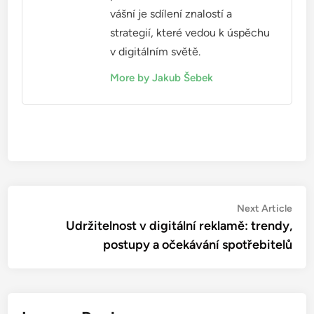
mohli trénovat algoritmy efektivně. Například,
segmentace uživatelů podle jejich nákupního
chování může výrazně zlepšit výsledky kampaní.
Integrace s omnichannel marketingem
Integrace retargetingu s omnichannel marketingem
zajišťuje, že zákazníci dostávají konzistentní zprávy
napříč různými kanály. Tímto způsobem se zvyšuje
šance, že si zákazníci zapamatují značku a vrátí se k
nákupu.
Pro úspěšnou integraci je klíčové sledovat
interakce zákazníků na všech platformách, od
webových stránek po sociální média. Například,
pokud zákazník navštívil váš e-shop a poté