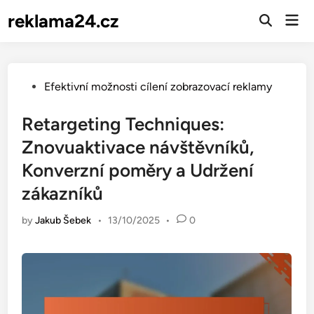
Skip
reklama24.cz
Mai
to
Open
Men
Search
content
Posted
Efektivní možnosti cílení zobrazovací reklamy
in
Retargeting Techniques:
Znovuaktivace návštěvníků,
Konverzní poměry a Udržení
zákazníků
by
Jakub Šebek
•
13/10/2025
•
0