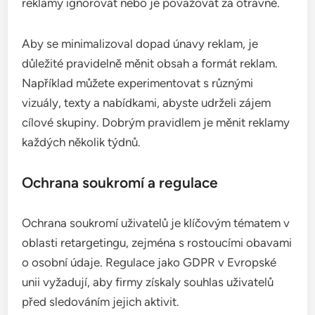
kampaně a dosahovat lepších výsledků.
Jaké jsou výzvy spojené s
retargetingem?
Retargeting čelí několika výzvám, které mohou
ovlivnit jeho účinnost a návratnost investic. Mezi