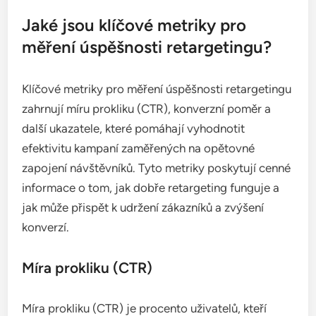
jsou návštěvy stránek nebo interakce s
předchozími reklamami. Dbejte na to, aby vaše
reklamy byly relevantní a atraktivní, což pomůže
zlepšit míru prokliku a konverze.
Jaké jsou klíčové metriky pro
měření úspěšnosti retargetingu?