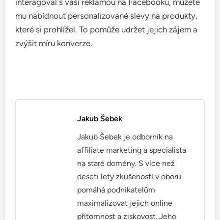
omnichannel marketingem. Tyto přístupy umožňují
efektivnější cílení na zákazníky a zvyšují míru
konverze a udržení zákazníků.
Využití umělé inteligence v
retargetingu
Umělá inteligence (AI) se stává klíčovým nástrojem
v retargetingu, protože umožňuje analyzovat
chování uživatelů a predikovat jejich preference. AI
může personalizovat reklamy na základě minulých
interakcí, což zvyšuje pravděpodobnost konverze.
Při implementaci AI do retargetingu je důležité mít
kvalitní data. Ujistěte se, že máte dostatečné
množství informací o chování zákazníků, abyste