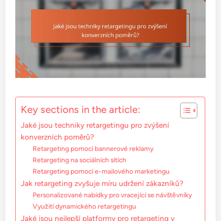
Key sections in the article:
Jaké jsou techniky retargetingu pro zvýšení
konverzních poměrů?
Retargeting pomocí bannerové reklamy
Retargeting na sociálních sítích
Retargeting pomocí e-mailového marketingu
Jak retargeting zvyšuje míru udržení zákazníků?
Personalizované nabídky pro vracející se návštěvníky
Využití dynamického retargetingu
Jaké jsou nejlepší platformy pro retargeting v