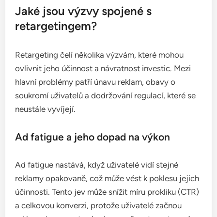
Optimalizace reklamních kreativit
Optimalizace reklamních kreativit je zásadní pro
zajištění, že vaše retargetingové kampaně budou
účinné. Vytvářejte atraktivní a relevantní reklamy,
které osloví konkrétní segmenty publika.
Experimentujte s různými formáty, jako jsou videa,
obrázky nebo dynamické reklamy, abyste zjistili, co
nejlépe funguje.
Nezapomeňte také na testování A/B, které vám
pomůže porovnat různé varianty reklam a zjistit,
které prvky přitahují nejvíce pozornosti. Sledujte
metriky, jako je míra prokliku (CTR) a konverzní
poměr, abyste mohli neustále vylepšovat své