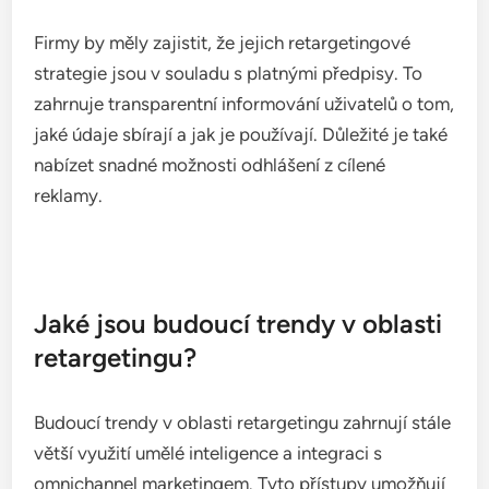
hlavní problémy patří únavu reklam, obavy o
soukromí uživatelů a dodržování regulací, které se
neustále vyvíjejí.
Ad fatigue a jeho dopad na výkon
Ad fatigue nastává, když uživatelé vidí stejné
reklamy opakovaně, což může vést k poklesu jejich
účinnosti. Tento jev může snížit míru prokliku (CTR)
a celkovou konverzi, protože uživatelé začnou
reklamy ignorovat nebo je považovat za otravné.
Aby se minimalizoval dopad únavy reklam, je
důležité pravidelně měnit obsah a formát reklam.
Například můžete experimentovat s různými
vizuály, texty a nabídkami, abyste udrželi zájem