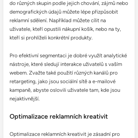
Jaké jsou nejlepší praktiky pro
efektivní retargeting?
Nejlepší praktiky pro efektivní retargeting zahrnují
správnou segmentaci publika a optimalizaci
reklamních kreativit. Tyto techniky pomáhají
zvyšovat míru konverze a udržení zákazníků tím, že
se zaměřují na specifické potřeby a chování
jednotlivých skupin uživatelů.
Segmentace publika