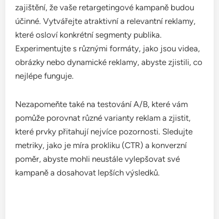
Segmentace publika je klíčovým prvkem
úspěšného retargetingu. Rozdělením návštěvníků
do různých skupin podle jejich chování, zájmů nebo
demografických údajů můžete lépe přizpůsobit
reklamní sdělení. Například můžete cílit na
uživatele, kteří opustili nákupní košík, nebo na ty,
kteří si prohlíželi konkrétní produkty.
Pro efektivní segmentaci je dobré využít analytické
nástroje, které sledují interakce uživatelů s vaším
webem. Zvažte také použití různých kanálů pro
retargeting, jako jsou sociální sítě a e-mailové
kampaně, abyste oslovili uživatele tam, kde jsou
nejaktivnější.