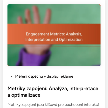
t
n
o
s
t
i
n
v
e
s
t
i
c
P
Měření úspěchu v display reklame
d
o
o
s
Metriky zapojení: Analýza, interpretace
r
t
a optimalizace
e
e
k
Metriky zapojení jsou klíčové pro pochopení interakcí
d
l