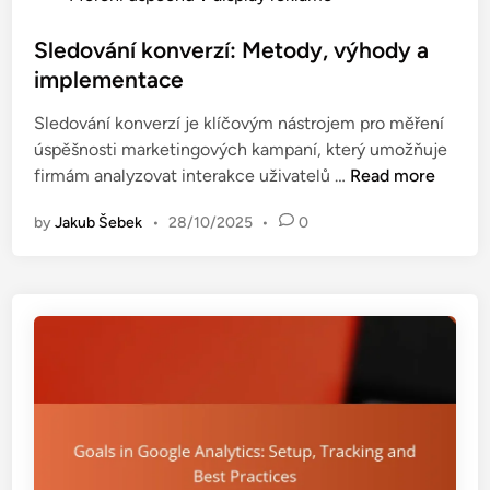
d
o
:
o
s
Sledování konverzí: Metody, výhody a
s
v
t
implementace
t
á
e
a
n
Sledování konverzí je klíčovým nástrojem pro měření
d
n
í
úspěšnosti marketingových kampaní, který umožňuje
i
d
S
firmám analyzovat interakce uživatelů …
Read more
n
a
l
r
by
Jakub Šebek
•
28/10/2025
•
0
e
d
d
y
o
,
v
v
á
ý
n
z
í
n
k
a
o
m
n
a
v