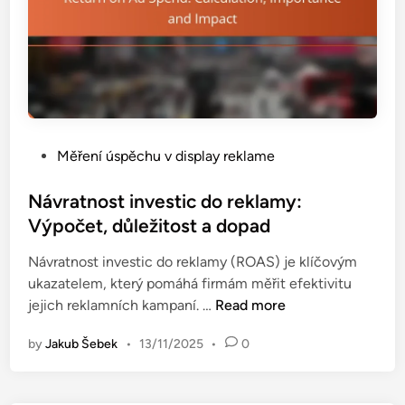
P
Měření úspěchu v display reklame
o
s
Návratnost investic do reklamy:
t
Výpočet, důležitost a dopad
e
Návratnost investic do reklamy (ROAS) je klíčovým
d
ukazatelem, který pomáhá firmám měřit efektivitu
i
N
jejich reklamních kampaní. …
Read more
n
á
by
Jakub Šebek
•
13/11/2025
•
0
v
r
a