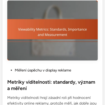
e
é
n
u
d
k
y
a
a
z
P
a
o
t
z
e
n
l
a
e
t
v
k
ý
y
P
Měření úspěchu v display reklame
k
o
o
s
Metriky viditelnosti: standardy, význam
n
t
a měření
n
e
o
Metriky viditelnosti hrají zásadní roli při hodnocení
d
s
efektivity online reklamy, protože měří, jak dobře jsou
i