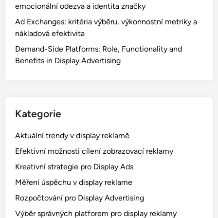
v
emocionální odezva a identita značky
e
Ad Exchanges: kritéria výběru, výkonnostní metriky a
n
nákladová efektivita
í
Demand-Side Platforms: Role, Functionality and
,
Benefits in Display Advertising
S
l
e
d
o
Kategorie
v
á
Aktuální trendy v display reklamě
n
Efektivní možnosti cílení zobrazovací reklamy
í
Kreativní strategie pro Display Ads
a
N
Měření úspěchu v display reklame
e
Rozpočtování pro Display Advertising
j
Výběr správných platforem pro display reklamy
l