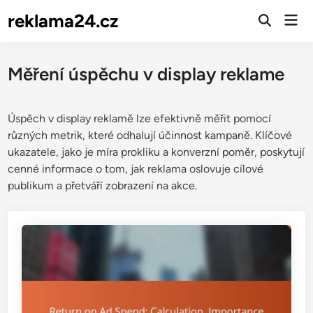
Skip
reklama24.cz
Mai
to
Open
Men
Search
content
Měření úspěchu v display reklame
Úspěch v display reklamě lze efektivně měřit pomocí
různých metrik, které odhalují účinnost kampaně. Klíčové
ukazatele, jako je míra prokliku a konverzní poměr, poskytují
cenné informace o tom, jak reklama oslovuje cílové
publikum a přetváří zobrazení na akce.