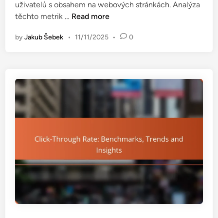
uživatelů s obsahem na webových stránkách. Analýza
i
a
M
těchto metrik …
Read more
n
m
e
y
by
Jakub Šebek
•
11/11/2025
•
0
t
:
r
V
i
ý
k
p
y
o
z
č
a
e
p
t
o
,
j
d
e
ů
n
l
í
e
:
ž
A
i
n