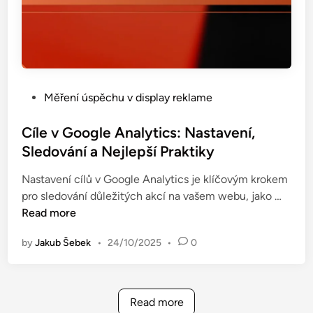
m
e
ě
r
ř
z
e
í
n
:
í
P
Měření úspěchu v display reklame
M
o
e
s
Cíle v Google Analytics: Nastavení,
t
t
Sledování a Nejlepší Praktiky
o
e
d
Nastavení cílů v Google Analytics je klíčovým krokem
d
y
C
pro sledování důležitých akcí na vašem webu, jako …
i
,
í
Read more
n
v
l
ý
by
Jakub Šebek
•
24/10/2025
•
0
e
h
v
o
G
d
o
y
Read more
o