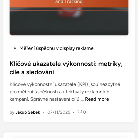
a
R
o
a
p
t
t
e
i
:
m
B
a
P
Měření úspěchu v display reklame
e
l
o
n
i
s
Klíčové ukazatele výkonnosti: metriky,
c
z
t
cíle a sledování
h
a
e
m
c
Klíčové výkonnostní ukazatele (KPI) jsou nezbytné
d
a
e
pro měření úspěšnosti a efektivity reklamních
i
r
K
kampaní. Správné nastavení cílů …
Read more
n
k
l
y
by
Jakub Šebek
•
07/11/2025
•
0
í
,
č
T
o
r
v