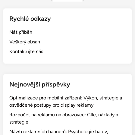
a
g
i
l
m
Rychlé odkazy
e
p
A
l
Náš příběh
n
e
Veškerý obsah
a
m
l
Kontaktujte nás
e
y
n
t
t
i
a
c
c
Nejnovější příspěvky
s
e
:
Optimalizace pro mobilní zařízení: Výkon, strategie a
N
osvědčené postupy pro display reklamy
a
Rozpočet na reklamu na obrazovce: Cíle, náklady a
s
strategie
t
a
Návrh reklamních bannerů: Psychologie barev,