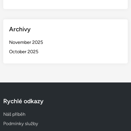
e
p
š
í
Archivy
P
r
November 2025
a
October 2025
k
t
i
k
y
Rychlé odkazy
Náš příběh
Podmínky služby