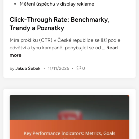
t
P
Měření úspěchu v display reklame
a
o
o
l
s
s
Click-Through Rate: Benchmarky,
ý
t
t
Trendy a Poznatky
z
a
e
a
d
Míra prokliku (CTR) v České republice se liší podle
d
,
o
C
odvětví a typu kampaně, pohybující se od …
Read
i
i
p
l
more
n
n
a
i
t
d
by
Jakub Šebek
•
11/11/2025
•
0
c
e
k
r
-
p
T
r
h
e
r
t
o
a
u
c
g
e
h