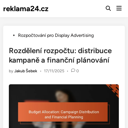
Skip
reklama24.cz
Mai
to
Open
Men
Search
content
Posted
Rozpočtování pro Display Advertising
in
Rozdělení rozpočtu: distribuce
kampaně a finanční plánování
by
Jakub Šebek
•
17/11/2025
•
0