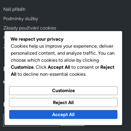
Náš příběh
Podmínky služby
Zásady používání cookies
Kontaktujte nás
We respect your privacy
Cookies help us improve your experience, deliver
Zásady ochrany údajů
personalized content, and analyze traffic. You can
choose which cookies to allow by clicking
Customize
. Click
Accept All
to consent or
Reject
Language
All
to decline non-essential cookies.
Czech
▾
Customize
Reject All
Hledat
Accept All
Search
for: