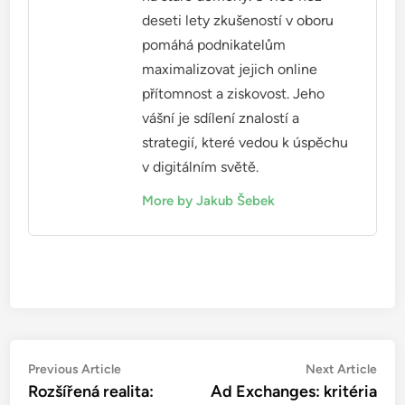
deseti lety zkušeností v oboru
pomáhá podnikatelům
maximalizovat jejich online
přítomnost a ziskovost. Jeho
vášní je sdílení znalostí a
strategií, které vedou k úspěchu
v digitálním světě.
More by Jakub Šebek
Post
Previous
Nex
Previous Article
Next Article
article:
artic
Rozšířená realita:
Ad Exchanges: kritéria
navigation